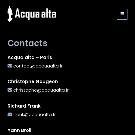
ACQUA ALTA
Société de production
audiovisuelle
Contacts
Acqua alta – Paris
contact@acquaalta.fr
Christophe Gougeon
christophe@acquaalta.fr
Richard Frank
frank@acquaalta.fr
Yann Brolli